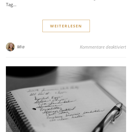
Tag…
WEITERLESEN
für
Mia
Kommentare deaktiviert