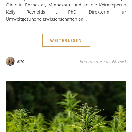
Clinic in Rochester, Minnesota, und an die Keimexpertin
Kelly Reynolds , PhD, Direktorin für
Umweltgesundheitswissenschaften an…
WEITERLESEN
für
Mia
Kommentare deaktiviert