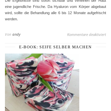
Die Ergebnisse sind sofort sichtbar und verleihen der Haut
eine jugendliche Frische. Da Hyaluron vom Körper abgebaut
wird, sollte die Behandlung alle 6 bis 12 Monate aufgefrischt
werden.
für
Von
andy
Kommentare deaktiviert
E-BOOK: SEIFE SELBER MACHEN